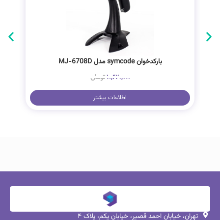
بارکدخوان symcode مدل MJ-6708D
تومان
۱۰,۶۲۰,۰۰۰
اطلاعات بیشتر
تهران، خیابان احمد قصیر، خیابان یکم، پلاک ۴