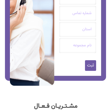
شماره
تماس
*
استان
*
نام
مجموعه
کپچا
مشـتـریـان فـعـال