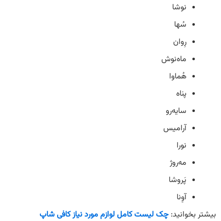
نوشا
سُها
رِوان
ماه‌نوش
هُماوا
پناه
سایه‌رو
آرامیس
نورا
مه‌روژ
پَروشا
آوِنا
بیشتر بخوانید:
چک لیست کامل لوازم مورد نیاز کافی شاپ