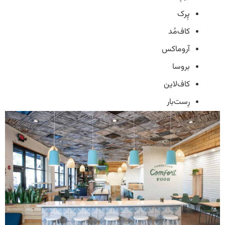
پِرک
کاف‌مُد
آروماکس
بروسا
کاف‌لاین
رِست‌بار