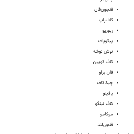
فنجون‌فان
کاف‌پاپ
ریوریو
پیکوپاف
نوش نوشه
کاف کویین
فان براو
چیکاکاف
پافینو
کاف لینگو
موکامو
فنجی‌لند