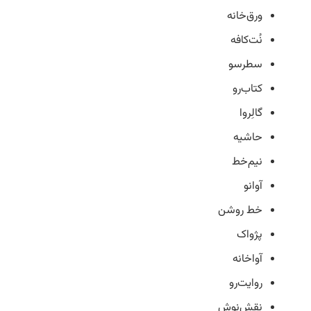
ورق‌خانه
نُت‌کافه
سطرسو
کتاب‌رو
گالِروا
حاشیه‌
نیم‌خط
آوانو
خط روشن
پژواک
آواخانه
روایت‌رو
نقش‌نوش