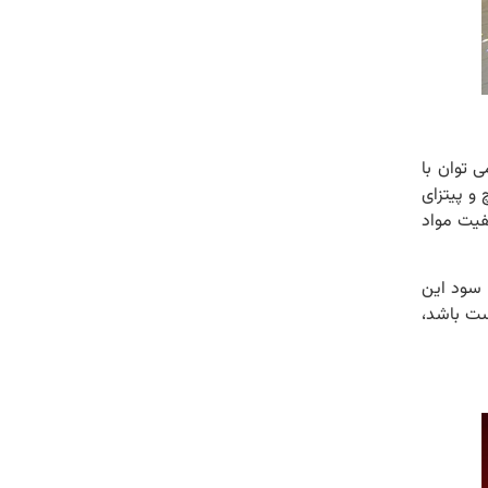
ی توان با
و پیتزای
فیت مواد
 سود این
ست باشد،