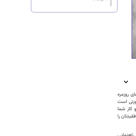
ی روزمره
ورتی است
 کار شما
یتتان را
 راهنمایی