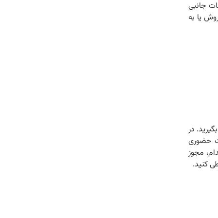
نات جانبی
وش یا به
گیرید. در
رت حضوری
دام، مجوز
طی کنید.