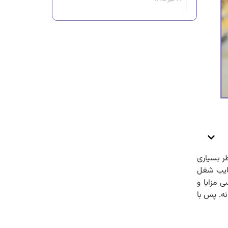
ر بسیاری
معایب شغل
ی مزایا و
نه. پس با