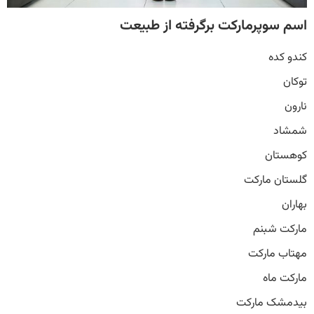
اسم سوپرمارکت برگرفته از طبیعت
کندو کده
توکان
نارون
شمشاد
کوهستان
گلستان مارکت
بهاران
مارکت شبنم
مهتاب مارکت
مارکت ماه
بیدمشک مارکت