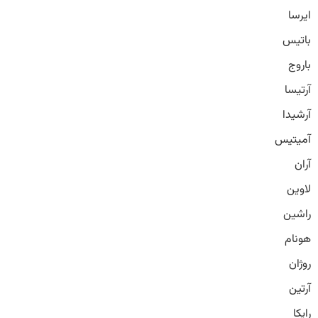
ایرسا
باتیس
باروج
آرتیسا
آرشیدا
آمیتیس
آران
لاوین
راشین
هونام
روژان
آرتین
رایکا