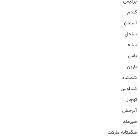
پردیس
گندم
آسمان
ساحل
سایه
یاس
نارون
شمشاد
کندلوس
توچال
آذرخش
هیرمند
هگمتانه مارکت