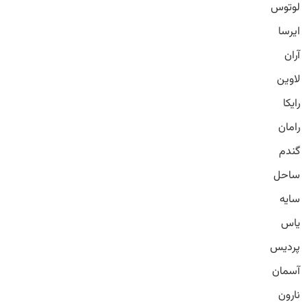
لوتوس
ایرسا
آران
لاوین
رایکا
رامان
گندم
ساحل
سایه
یاس
پردیس
آسمان
نارون